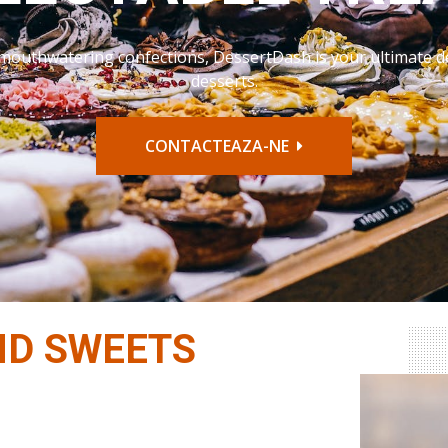
DESSERTDASH
and sweets are crafted with passion and precision to satisfy
AFLA MAI MULTE
ND SWEETS