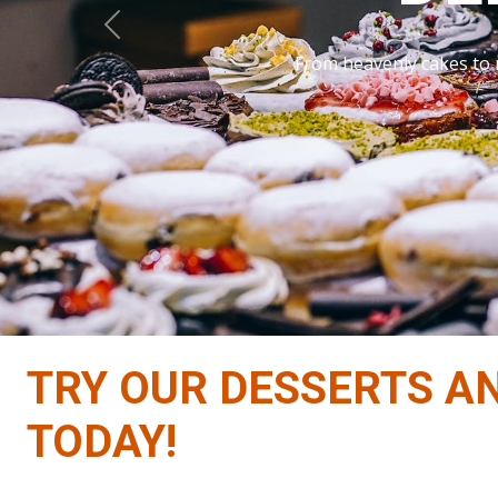
Previous
Our exquisite cakes 
TRY OUR DESSERTS A
TODAY!