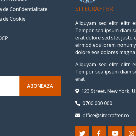
SITECRAFTER
ca de Confidentialitate
ca de Cookie
Aliquyam sed elitr elit
Tempor sea ipsum diam se
erat dolore sed stet justo 
DCP
eirmod eos lorem nonumy.
dolore eos dolores magna e
Aliquyam sed elitr elit
Tempor sea ipsum diam se
erat.
ABONEAZA
123 Street, New York, 
0700 000 000
office@sitecrafter.ro