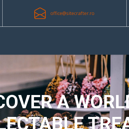
office@sitecrafter.ro
NDULGE IN SWE
DELIGHTS WIT