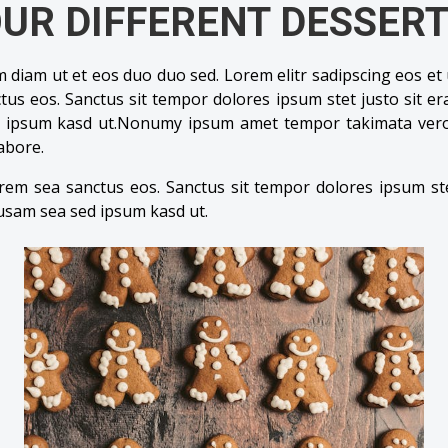
UR DIFFERENT DESSER
iam ut et eos duo duo sed. Lorem elitr sadipscing eos et ut 
us eos. Sanctus sit tempor dolores ipsum stet justo sit era
 ipsum kasd ut.Nonumy ipsum amet tempor takimata vero e
labore.
em sea sanctus eos. Sanctus sit tempor dolores ipsum stet 
usam sea sed ipsum kasd ut.