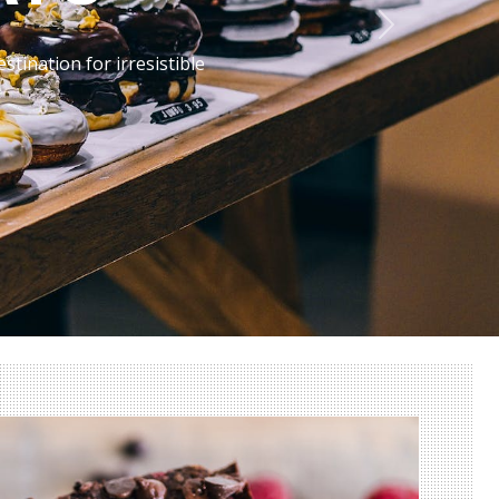
Next
 your sweet cravings.