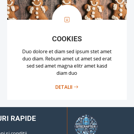
COOKIES
Duo dolore et diam sed ipsum stet amet
duo diam. Rebum amet ut amet sed erat
sed sed amet magna elitr amet kasd
diam duo
DETALII
URI RAPIDE
i si conditii