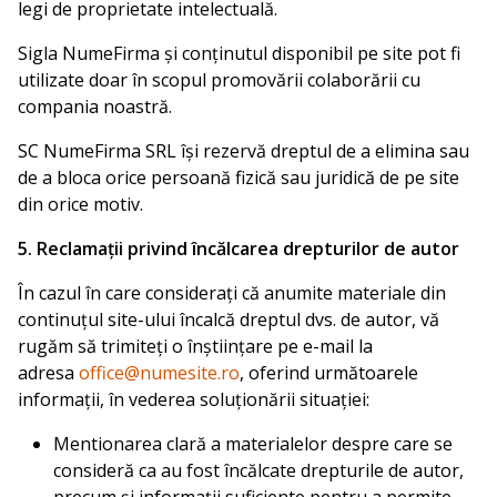
legi de proprietate intelectuală.
Sigla NumeFirma și conținutul disponibil pe site pot fi
utilizate doar în scopul promovării colaborării cu
compania noastră.
SC NumeFirma SRL își rezervă dreptul de a elimina sau
de a bloca orice persoană fizică sau juridică de pe site
din orice motiv.
5. Reclamații privind încălcarea drepturilor de autor
În cazul în care considerați că anumite materiale din
continuțul site-ului încalcă dreptul dvs. de autor, vă
rugăm să trimiteți o înștiințare pe e-mail la
adresa
office@numesite.ro
, oferind următoarele
informații, în vederea soluționării situației:
Mentionarea clară a materialelor despre care se
consideră ca au fost încălcate drepturile de autor,
precum și informații suficiente pentru a permite