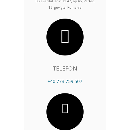
Bulevardul Unirii bl.42, ap.46, Parter,
Târgoviște, Romania
TELEFON
+40 773 759 507